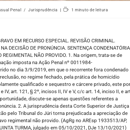
ssual Penal
/
Jurisprudência
1 minuto de leitura
RAVO EM RECURSO ESPECIAL. REVISÃO CRIMINAL.
S NA DECISÃO DE PRONÚNCIA. SENTENÇA CONDENATÓRIA
EGIMENTAL NÃO PROVIDO. 1. Na origem, trata-se de
denação imposta na Ação Penal nº 0011984-
rido no dia 3/9/2019, em que o recorrente fora condenado
reclusão, no regime fechado, pela prática de homicídio
iplamente qualificado e sequestro e cárcere privado, este po
 IV, art. 121, § 2º, incisos II, IV e V, c/c art. 14, inciso II, e ar
portunidade, discute-se apenas questões referentes a
núncia. 2. A jurisprudência desta Corte Superior de Justiça
ão pelo Tribunal do Júri torna prejudicada a apreciação de
gravo regimental não provido. (AgRg no AREsp 1933513/AP,
UINTA TURMA, julgado em 05/10/2021, DJe 13/10/2021)