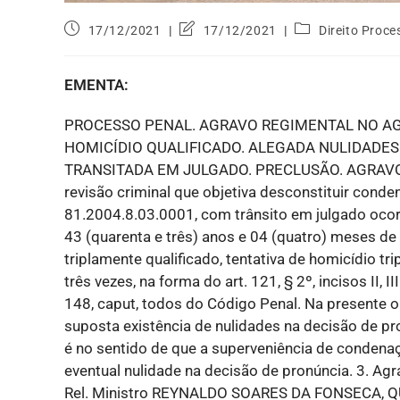
17/12/2021
17/12/2021
Direito Proce
EMENTA:
PROCESSO PENAL. AGRAVO REGIMENTAL NO AG
HOMICÍDIO QUALIFICADO. ALEGADA NULIDADE
TRANSITADA EM JULGADO. PRECLUSÃO. AGRAVO R
revisão criminal que objetiva desconstituir con
81.2004.8.03.0001, com trânsito em julgado ocor
43 (quarenta e três) anos e 04 (quatro) meses de 
triplamente qualificado, tentativa de homicídio tr
três vezes, na forma do art. 121, § 2º, incisos II, III e
148, caput, todos do Código Penal. Na presente o
suposta existência de nulidades na decisão de pro
é no sentido de que a superveniência de condenaç
eventual nulidade na decisão de pronúncia. 3. A
Rel. Ministro REYNALDO SOARES DA FONSECA, Q