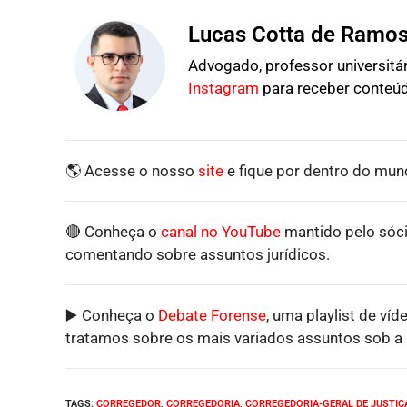
Lucas Cotta de Ramo
Advogado, professor universitári
Instagram
para receber conteúd
🌎 Acesse o nosso
site
e fique por dentro do mund
🔴 Conheça o
canal no YouTube
mantido pelo sóci
comentando sobre assuntos jurídicos.
▶️ Conheça o
Debate Forense
, uma playlist de víd
tratamos sobre os mais variados assuntos sob a p
TAGS
:
CORREGEDOR
,
CORREGEDORIA
,
CORREGEDORIA-GERAL DE JUSTIÇ