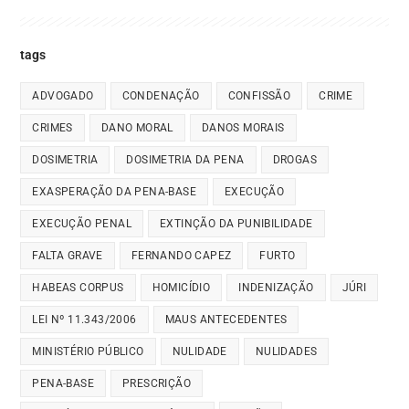
tags
ADVOGADO
CONDENAÇÃO
CONFISSÃO
CRIME
CRIMES
DANO MORAL
DANOS MORAIS
DOSIMETRIA
DOSIMETRIA DA PENA
DROGAS
EXASPERAÇÃO DA PENA-BASE
EXECUÇÃO
EXECUÇÃO PENAL
EXTINÇÃO DA PUNIBILIDADE
FALTA GRAVE
FERNANDO CAPEZ
FURTO
HABEAS CORPUS
HOMICÍDIO
INDENIZAÇÃO
JÚRI
LEI Nº 11.343/2006
MAUS ANTECEDENTES
MINISTÉRIO PÚBLICO
NULIDADE
NULIDADES
PENA-BASE
PRESCRIÇÃO